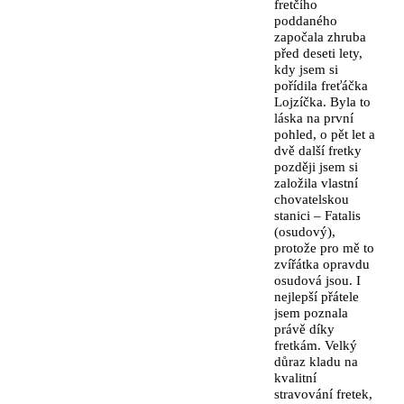
fretčího
poddaného
započala zhruba
před deseti lety,
kdy jsem si
pořídila freťáčka
Lojzíčka. Byla to
láska na první
pohled, o pět let a
dvě další fretky
později jsem si
založila vlastní
chovatelskou
stanici – Fatalis
(osudový),
protože pro mě to
zvířátka opravdu
osudová jsou. I
nejlepší přátele
jsem poznala
právě díky
fretkám. Velký
důraz kladu na
kvalitní
stravování fretek,