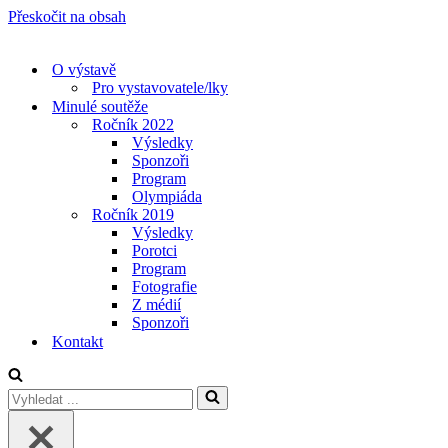
Přeskočit na obsah
O výstavě
Pro vystavovatele/lky
Minulé soutěže
Ročník 2022
Výsledky
Sponzoři
Program
Olympiáda
Ročník 2019
Výsledky
Porotci
Program
Fotografie
Z médií
Sponzoři
Kontakt
Vyhledat
...