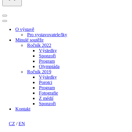
Navigační
menu
Navigační
menu
O výstavě
Pro vystavovatele/lky
Minulé soutěže
Ročník 2022
Výsledky
Sponzoři
Program
Olympiáda
Ročník 2019
Výsledky
Porotci
Program
Fotografie
Z médií
Sponzoři
Kontakt
CZ
/
EN