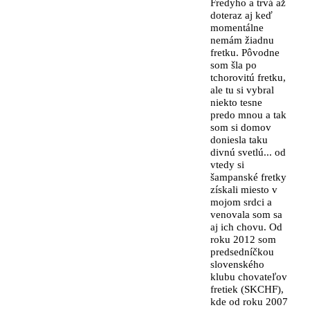
Fredyho a trvá až
doteraz aj keď
momentálne
nemám žiadnu
fretku. Pôvodne
som šla po
tchorovitú fretku,
ale tu si vybral
niekto tesne
predo mnou a tak
som si domov
doniesla taku
divnú svetlú... od
vtedy si
šampanské fretky
získali miesto v
mojom srdci a
venovala som sa
aj ich chovu. Od
roku 2012 som
predsedníčkou
slovenského
klubu chovateľov
fretiek (SKCHF),
kde od roku 2007