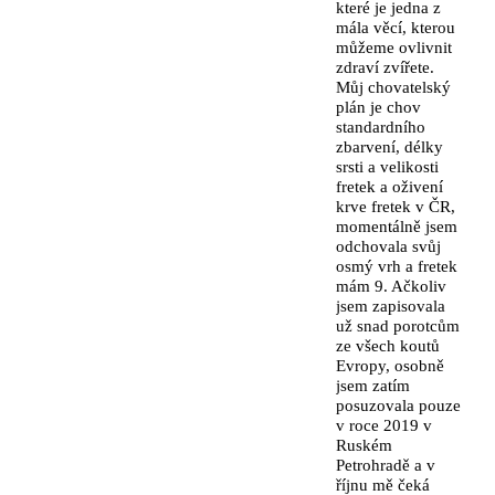
které je jedna z
mála věcí, kterou
můžeme ovlivnit
zdraví zvířete.
Můj chovatelský
plán je chov
standardního
zbarvení, délky
srsti a velikosti
fretek a oživení
krve fretek v ČR,
momentálně jsem
odchovala svůj
osmý vrh a fretek
mám 9. Ačkoliv
jsem zapisovala
už snad porotcům
ze všech koutů
Evropy, osobně
jsem zatím
posuzovala pouze
v roce 2019 v
Ruském
Petrohradě a v
říjnu mě čeká