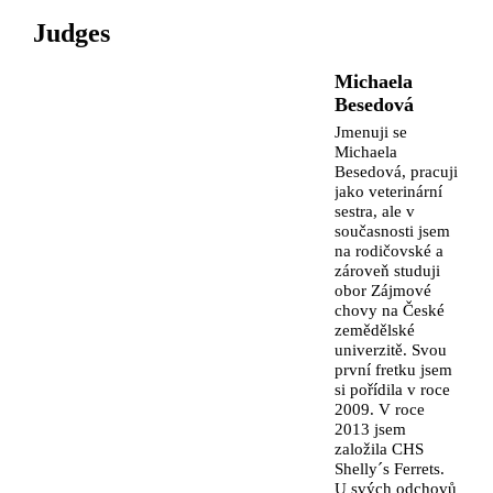
Judges
Michaela
Besedová
Jmenuji se
Michaela
Besedová, pracuji
jako veterinární
sestra, ale v
současnosti jsem
na rodičovské a
zároveň studuji
obor Zájmové
chovy na České
zemědělské
univerzitě. Svou
první fretku jsem
si pořídila v roce
2009. V roce
2013 jsem
založila CHS
Shelly´s Ferrets.
U svých odchovů