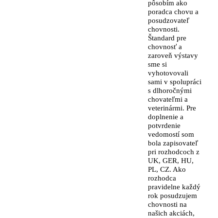
pôsobím ako
poradca chovu a
posudzovateľ
chovnosti.
Štandard pre
chovnosť a
zaroveň výstavy
sme si
vyhotovovali
sami v spolupráci
s dlhoročnými
chovateľmi a
veterinármi. Pre
doplnenie a
potvrdenie
vedomostí som
bola zapisovateľ
pri rozhodcoch z
UK, GER, HU,
PL, CZ. Ako
rozhodca
pravidelne každý
rok posudzujem
chovnosti na
našich akciách,