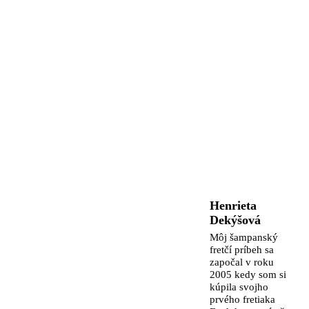
Henrieta
Dekýšová
Môj šampanský
fretčí príbeh sa
započal v roku
2005 kedy som si
kúpila svojho
prvého fretiaka