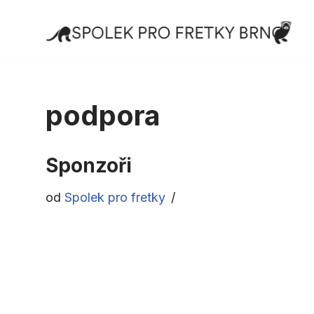
Přeskočit
na
obsah
podpora
Sponzoři
od
Spolek pro fretky